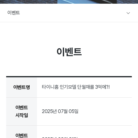
A/S문의
이벤트
주택전시장
협력사/목수팀 지원
본사전시장
커뮤니티
방문예약
이벤트
공지사항
설계사례
이벤트
설계사례
건축뉴스
타이니홈 인기모델 단월재를 3억에?!
이벤트명
이벤트
2025년 07월 05일
시작일
이벤트