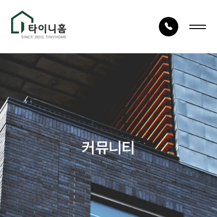
LOG IN
JOIN
회사안내
건축사례
회사소개
시공사례
건축구조
타이니TV
커뮤니티
건축절차
상담문의
자재품질
건축문의
오시는 길