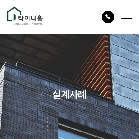
LOG IN
JOIN
회사안내
건축사례
회사소개
시공사례
건축구조
타이니TV
설계사례
건축절차
상담문의
자재품질
건축문의
오시는 길