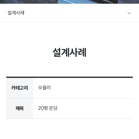
A/S문의
설계사례
주택전시장
협력사/목수팀 지원
본사전시장
커뮤니티
방문예약
설계사례
공지사항
설계사례
이벤트
설계사례
건축뉴스
모듈러
카테고리
20평 온담
제목