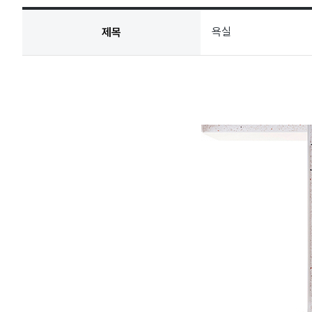
욕실
제목