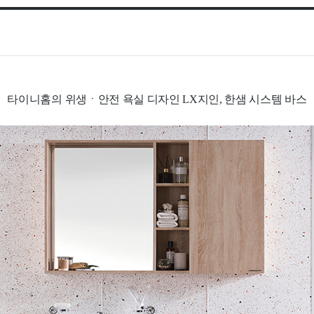
타이니홈의 위생ㆍ안전 욕실 디자인 LX지인, 한샘 시스템 바스