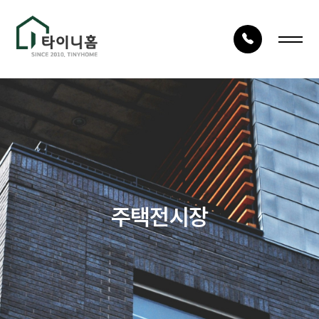
LOG IN
JOIN
회사안내
건축사례
회사소개
시공사례
건축구조
타이니TV
주택전시장
건축절차
상담문의
자재품질
건축문의
오시는 길