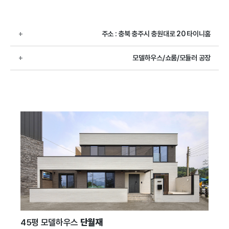
+
주소 : 충북 충주시 충원대로 20 타이니홈
+
모델하우스/쇼룸/모듈러 공장
45평 모델하우스
단월재