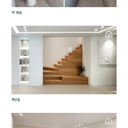
1F 욕실
계단실